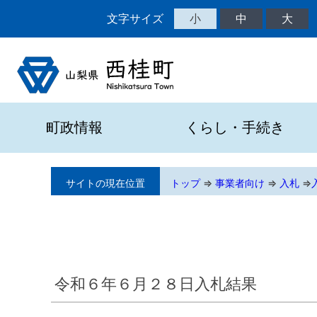
文字サイズ
小
中
大
町政情報
くらし・手続き
サイトの現在位置
トップ
⇒
事業者向け
⇒
入札
⇒
令和６年６月２８日入札結果