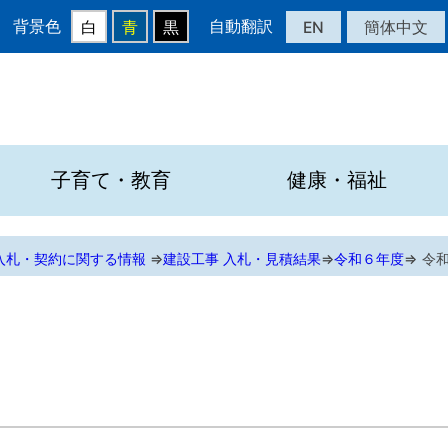
背景色
自動翻訳
EN
簡体中文
白
青
黒
子育て・教育
健康・福祉
入札・契約に関する情報
⇒
建設工事 入札・見積結果
⇒
令和６年度
⇒
令