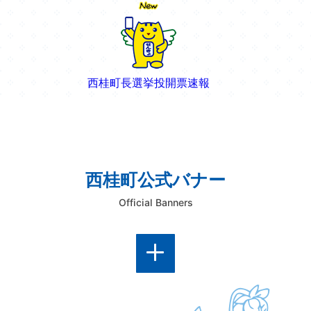
おくやみ
住居・生活
西桂町長選挙投開票速報
ごみ
上下水道
西桂町公式バナー
Official Banners
病気・けが
避難