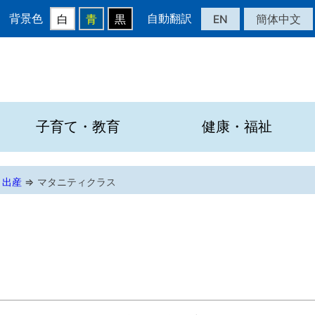
背景色
自動翻訳
EN
簡体中文
白
青
黒
子育て・教育
健康・福祉
・出産
⇒
マタニティクラス