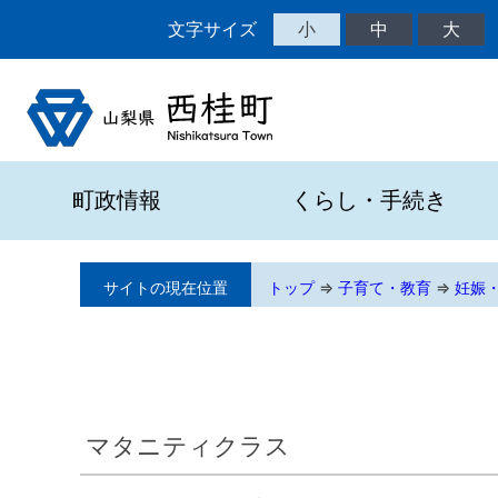
文字サイズ
小
中
大
町政情報
くらし・手続き
サイトの現在位置
トップ
⇒
子育て・教育
⇒
妊娠
マタニティクラス