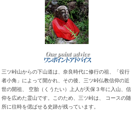
三ツ峠山からの下山道は、奈良時代に修行の祖、「役行
者小角」によって開かれ、その後、三ツ峠仏教信仰の近
世の開祖、 空胎（くうたい）上人が天保３年に入山、信
仰を広めた霊山です。このため、三ツ峠は、 コースの随
所に往時を偲ばせる史跡が残っています。