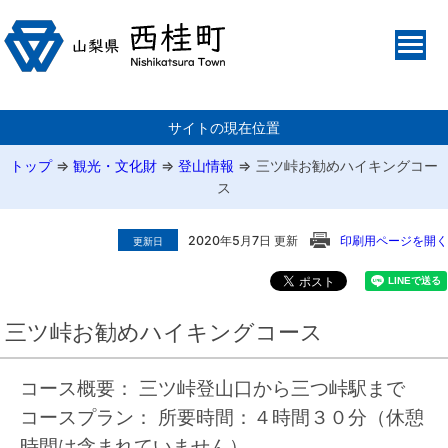
サイトの現在位置
トップ
⇒
観光・文化財
⇒
登山情報
⇒
三ツ峠お勧めハイキングコー
ス
2020年5月7日 更新
印刷用ページを開く
更新日
三ツ峠お勧めハイキングコース
コース概要： 三ツ峠登山口から三つ峠駅まで
コースプラン： 所要時間：４時間３０分（休憩
時間は含まれていません）