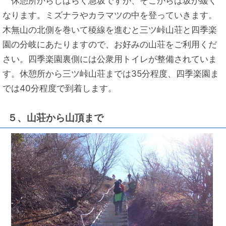
休憩所からしばらく急坂ですが、そこからは坂が緩く
なります。ミズナラやカラマツの中を登っていきます。
木無山の北側を巻いて稜線を進むと三ツ峠山荘と四季楽
園の分岐にあたりますので、お好みの山荘をご利用くだ
さい。四季楽園裏側には公衆用トイレが整備されていま
す。休憩所から三ツ峠山荘までは35分程度、四季楽園ま
では40分程度で到着します。
５、山荘から山頂まで