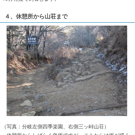
４、休憩所から山荘まで
（写真：分岐左側四季楽園、右側三ッ峠山荘）