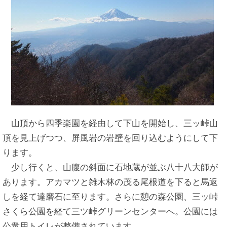
山頂から四季楽園を経由して下山を開始し、三ッ峠山
頂を見上げつつ、屏風岩の岩壁を回り込むようにして下
ります。
少し行くと、山腹の斜面に石地蔵が並ぶ八十八大師が
あります。アカマツと雑木林の茂る尾根道を下ると馬返
しを経て達磨石に至ります。さらに憩の森公園、三ッ峠
さくら公園を経て三ツ峠グリーンセンターへ。公園には
公衆用トイレが整備されています。