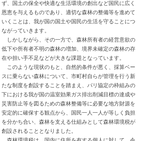
ず、国土の保全や快適な生活環境の創出など国民に広く
恩恵を与えるものであり、適切な森林の整備等を進めて
いくことは、我が国の国土や国民の生活を守ることにつ
ながっていきます。
しかしながら、その一方で、森林所有者の経営意欲の
低下や所有者不明の森林の増加、境界未確定の森林の存
在や担い手不足などが大きな課題となっています。
このような現状のもと、自然的条件が悪く、採算ベー
スに乗らない森林について、市町村自らが管理を行う新
たな制度を創設することを踏まえ、パリ協定の枠組みの
下における我が国の温室効果ガス排出削減目標の達成や
災害防止等を図るための森林整備等に必要な地方財源を
安定的に確保する観点から、国民一人一人が等しく負担
を分かち合い、森林を支える仕組みとして森林環境税が
創設されることとなりました。
森林環境税は、国内に住所を有する個人に対して、令