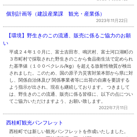
個別計画等（建設産業課 観光・産業係）
2023年11月22日
【環境】野生きのこの流通、販売に係るご協力のお願
い
平成２４年１０月に、富士吉田市、鳴沢村、富士河口湖町の
３市町村で採取された野生きのこから食品衛生法で定められ
た基準値（１００ベクレル/kg）を超える放射性物質が検出
されました。このため、国の原子力災害対策本部から県に対
し、関係自治体及び 関係事業者等に出荷の自粛を要請する
よう指示が出され、現在も継続しております。 つきまして
は、野生きのこの流通、販売に係る皆様に、以下の点につい
てご協力いただけますよう、お願い致します。
2022年7月11日
西桂町観光パンフレット
西桂町では新しい観光パンフレットを作成いたしました。