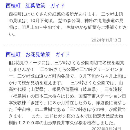
西桂町 紅葉散策 ガイド
西桂町にはたくさんの紅葉の名所があります。 三ッ峠山頂
の見頃は、10月下旬頃。 憩の森公園、神鈴の滝遊歩道の見
頃は、11月上旬～中旬です。 色鮮やかな紅葉をご堪能くださ
い。
2024年11月13日
西桂町 お花見散策 ガイド
▮お花見ウィークには、三ツ峠さくら公園周辺で名桜を鑑賞
しませんか！ 三ツ峠さくら公園や三ツ峠グリーンセンタ
ー、三ツ峠登山道など町内各所で、３月下旬から４月上旬に
かけて桜が見頃を迎えます。 三ツ峠さくら公園では、山
高神代桜（山梨県）、根尾谷薄墨桜（岐阜県）、三春滝桜
（福島県）の日本三大桜をはじめ、国際宇宙ステーション日
本実験棟「きぼう」に８か月滞在したのち、帰還後に発芽し
た「宇宙桜」の二世樹である「三ツ峠きぼうの桜」が鑑賞で
きます。 また、エドヒガン桜の古木で国指定天然記念物
樹齢１２００年の山形県長井市久保桜を植樹しました。
2023年3月24日