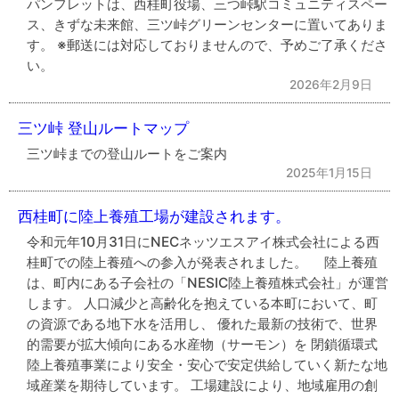
パンフレットは、西桂町役場、三つ峠駅コミュニティスペー
ス、きずな未来館、三ツ峠グリーンセンターに置いてありま
す。 ※郵送には対応しておりませんので、予めご了承くださ
い。
2026年2月9日
三ツ峠 登山ルートマップ
三ツ峠までの登山ルートをご案内
2025年1月15日
西桂町に陸上養殖工場が建設されます。
令和元年10月31日にNECネッツエスアイ株式会社による西
桂町での陸上養殖への参入が発表されました。 陸上養殖
は、町内にある子会社の「NESIC陸上養殖株式会社」が運営
します。 人口減少と高齢化を抱えている本町において、町
の資源である地下水を活用し、 優れた最新の技術で、世界
的需要が拡大傾向にある水産物（サーモン）を 閉鎖循環式
陸上養殖事業により安全・安心で安定供給していく新たな地
域産業を期待しています。 工場建設により、地域雇用の創