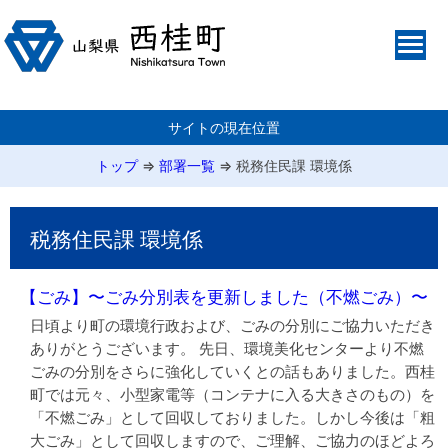
サイトの現在位置
トップ
⇒
部署一覧
⇒
税務住民課 環境係
税務住民課 環境係
【ごみ】〜ごみ分別表を更新しました（不燃ごみ）〜
日頃より町の環境行政および、ごみの分別にご協力いただき
ありがとうございます。 先日、環境美化センターより不燃
ごみの分別をさらに強化していくとの話もありました。西桂
町では元々、小型家電等（コンテナに入る大きさのもの）を
「不燃ごみ」として回収しておりました。しかし今後は「粗
大ごみ」として回収しますので、ご理解、ご協力のほどよろ