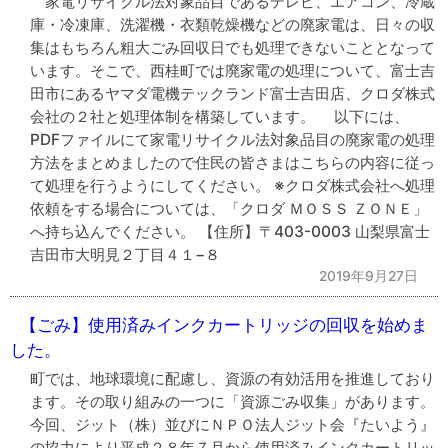
家電リサイクル法対象品目であるテレビ、エアコン、冷蔵
庫・冷凍庫、洗濯機・衣類乾燥機などの廃家電は、日々の収
集はもちろん粗大ごみ回収日でも処理できないこととなって
います。そこで、西桂町では廃家電の処理について、富士吉
田市にあるヤマダ電機テックランド富士吉田店、クロダ株式
会社の２社と処理体制を構築しています。 以下には、
PDFファイルにて家電リサイクル法対象品目の廃家電の処理
方法をまとめましたので住民の皆さまはこちらの内容に従っ
て処理を行うようにしてください。 ※クロダ株式会社へ処理
依頼をする場合については、「クロダ ＭＯＳＳ ＺＯＮＥ」
へ持ち込んでください。 【住所】〒403-0003 山梨県富士
吉田市大明見２丁目４１−８
2019年9月27日
【ごみ】使用済みインクカートリッジの回収を始めま
した。
町では、地球環境に配慮し、資源の有効活用を推進しており
ます。その取り組みの一つに「資源ごみ収集」があります。
今回、ジット（株）並びにＮＰＯ法人ジット会『たいよう』
の協力により平成２８年７月から使用済みインクカートリッ